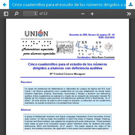
Cinco cuadernillos para el estudio de los números dirigidos a alumnos con deficiencia auditiva