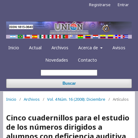
Registrarse
Entrar
Inicio
Actual
Archivos
Acerca de
Avisos
Novedades
Contacto
Buscar
Inicio
/
Archivos
/
Vol. 4 Núm. 16 (2008): Diciembre
/
Artículos
Cinco cuadernillos para el estudio
de los números dirigidos a
alumnos con deficiencia auditiva