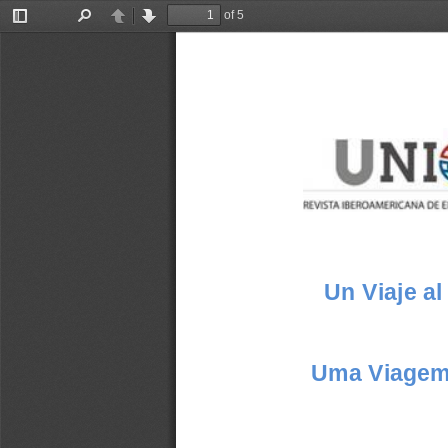
of 5
Toggle
Find
Previous
Next
Sidebar
Un Viaje al
Uma Viagem 