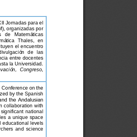
XII Jornadas para el 
), organizadas por 
s   de   Matemáticas 
ática  Thales,  en 
tuyen el encuentro 
divulgación  de  las 
ncia entre docentes 
asta la Universidad.
ovación,  Congreso, 
nd Conference on the 
zed by the Spanish 
nd the Andalusian 
 collaboration with 
significant  national 
des a unique space 
ll educational levels 
archers  and  science 