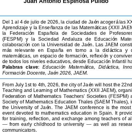
Juan Antonio Espinosa Pulido
Del 1 al 4 de julio de 2026, la ciudad de Jaén acogerá las X
Aprendizaje y la Enseñanza de las Matemáticas (XXII JAEM
la   Federación   Española   de   Sociedades   de   Profesore
(FESPM)  y  la  Sociedad  Andaluza  de 
Educación  Matem
colaboración con la Universidad de Jaén. Las JAEM consti
más  relevante  en  España  en  torno  a  la  didáctica  y  
matemáticas, un espacio de formación, reflexión y convive
de 
todos los niveles educativos, desde Educación Infantil h
Palabras  clave
:
Educación  Matemática,  Didáctica,  Inn
Formación Docente, Jaén 
2026, JAEM.
From July 1st to 4th, 2026, the city of Jaén will host the 22
Teaching and Learning of Mathematics (XXII JAEM), organi
Federation of Mathematics Teachers’ Societies (FESPM) a
Society of Mathematics Edu
cation Thales (SAEM Thales), in
the  University  of  Jaén.  The  JAEM  conference  is  the  most  
event devoted to mathematics education in Spain. It provi
for training, reflection, and exchange among teacher
s of a
—
from  early  childhood  to  university 
—
as  well  as  rese
communicators.