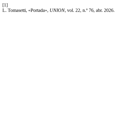
[1]
L. Tomasetti, «Portada»,
UNION
, vol. 22, n.º 76, abr. 2026.