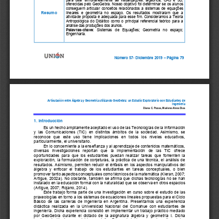
oferecidas pelo GeoGebra
.  Nosso  objetivo  
foi  
determinar se os alunos 
conseguem  articular  conceitos  relacionados  a  sistemas  de  equações  
Resumo
lineares  e  geometria  no  espaço.  Os  resultados  mostraram  que  a  
ativ
idade  proposta  é  adequada  para  esse  fim.  Consideramos  a  Teoria  
Antropológica  do
  Didátic
o 
como  o  principal  referencial  teórico  para  a  
análise das produções dos alunos.
Palavras-
chave
:   Sistemas   de   Equações;   Geometria   no   espaço;      
Engenharia.
Número
 57- Diciembre 
2019 
– Página 
79
Articulación entre Álgebra y Geometría utilizando GeoGebra
: un Estudio Exploratorio con Estudiantes de 
Ingeniería
Diana C. Pozas, Marlene Alves Dias 
1. Introducción
Es un hecho ampliamente aceptado el uso de
 las Tecnologías de la Información 
y  las  Comunicaciones  (TIC)  en  distintos  ámbitos  de  la  sociedad.  Asimismo,  se  
reconoce   que   este   uso   tiene   implicaciones   en   todos   los   niveles   educativos,   
particularmente, el universitario.  
En lo concerniente a la enseñanza 
y al aprendizaje de contenidos matemáticos, 
diversas   investigaciones   reportan   que   la   implementación   de   las   TIC   ofrece   
oportunidades  para  que  los  estudiantes  puedan  realizar  tareas  que  fomenten  la  
exploración,  la  formulación  de  conjeturas,  la  práctica  de  una  técnica,  el  análisis  de  
resultados. Asimismo, permiten reducir el énfasis en los aspectos manipulativos del 
álgebra  y  enfocar  el  trabajo  de  los  estudiantes  en  tareas  conceptuales,  o  bien  
promover tanto aspectos conceptuales como técnicos de la matemátic
a (Kieran, 2007; 
Artigue,  2002a
).   No  obstante,  también  se  afirma  que  dichas  tecnologías  no  se  han  
instalado en la educación formal con la naturalidad que se observa en otros espacios 
(Artigue, 2007; Rojano, 2014). 
Este trabajo forma parte de una investigación en curso sobre el estudio d
e las 
praxeologías en torno a los sistemas de ecuaciones lineales propuestas para el Ciclo 
Básico  de  las  carreras  de  i
ngeniería 
en  Argentina.  P
resentamos  una  experiencia  
didáctica  realizada  en  la  Universidad  Nacional  del  Com
ahue  con  estudiantes  de  
ingeniería. Dicha experiencia consistió en implementar un 
trabajo práctico mediado 
por 
GeoGebra
  durante  el  dictado  de  la  asignatura  á
lgebra  y  g
eometría  I.  Dicha 