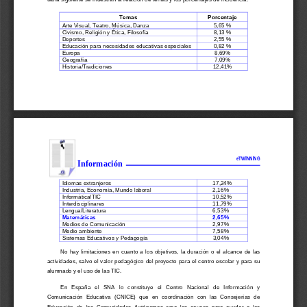
Temas                                             Porcentaje                                            
Arte Visual, Teatro, Música, Danza 
5,65 % 
Civismo, Religión y Ética, Filosofía 
8,13 % 
Deportes                                                                                  2,55                                                                                  %                                    
Educación para necesidades educativas especiales 
0,82 % 
Europa                                                                                      8,69%                                                   
Geografía                                                                                 7,09%                                                  
Historia/Tradiciones                                                                12,41%                                                 
eTWINNING 
Información 
Idiomas extranjeros 
17,24% 
Industria, Economía, Mundo laboral 
2,16% 
Informática/TIC                                                                        10,52%                                                  
Interdisciplinares                                                                     11,79%                                                  
Lengua/Literatura                                                                    6,53%                                                   
Matemáticas                                                                           2,65%                                                    
Medios de Comunicación 
2,97% 
Medio ambiente 
7,58% 
Sistemas Educativos y Pedagogía 
3,04% 
No  hay  limitaciones  en  cuanto  a  los  objet
ivos,  la  duración  o  el  alcance  de  las  
actividades, salvo el valor pedagógico del pr
oyecto para el centro escolar y para su 
alumnado y el uso de las TIC. 
En   España   el   SNA   lo   constituye   el   Centro   Nacional   de   Información   y   
Comunicación  Educativa  (CNICE)  que  en  
coordinación  con  las  Consejerías  de  
Educación  de  las  Comunidades  Autónomas
  crea  los  cauces  
para  ayudar  a  los  