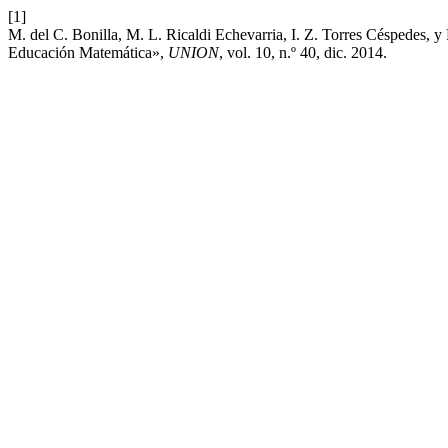
[1]
M. del C. Bonilla, M. L. Ricaldi Echevarria, I. Z. Torres Céspede
Educación Matemática»,
UNION
, vol. 10, n.º 40, dic. 2014.