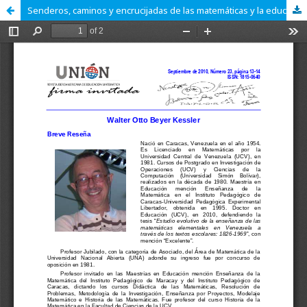
Senderos, caminos y encrucijadas de las matemáticas y la educación matemática en Venezuela