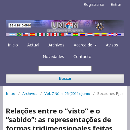
Registrarse
Entrar
Inicio
Actual
Archivos
Acerca de
Avisos
Novedades
Contacto
Buscar
Inicio
/
Archivos
/
Vol. 7 Núm. 26 (2011): Junio
/
Secciones Fijas
Relações entre o “visto” e o
“sabido”: as representações de
formas tridimensionales feitas