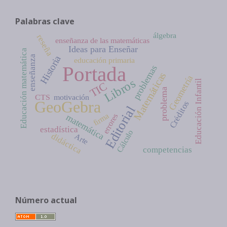
Palabras clave
álgebra
reseña
enseñanza de las matemáticas
Ideas para Enseñar
Educación matemática
Historia
enseñanza
educación primaria
Portada
problemas
Matemáticas
Geometría
Libros
Educación Infantil
TIC
problema
CTS
motivación
GeoGebra
Créditos
Editorial
firma
errores
matemática
estadística
Cálculo
didáctica
Arte
competencias
Número actual