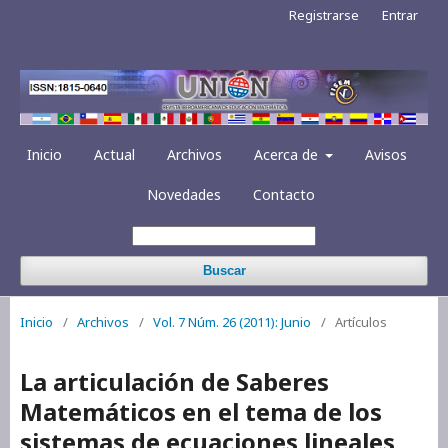
Registrarse
Entrar
Inicio
Actual
Archivos
Acerca de
Avisos
Novedades
Contacto
Buscar
Inicio
/
Archivos
/
Vol. 7 Núm. 26 (2011): Junio
/
Artículos
La articulación de Saberes
Matemáticos en el tema de los
sistemas de ecuaciones lineales