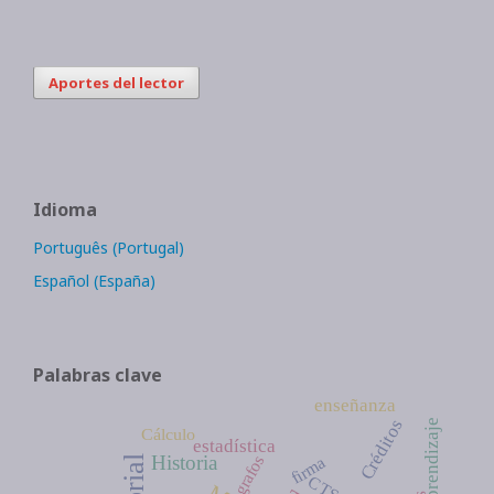
Aportes del lector
Idioma
Português (Portugal)
Español (España)
Palabras clave
enseñanza
Créditos
aprendizaje
Cálculo
estadística
Historia
grafos
firma
CTS