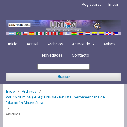
Registrarse
Entrar
Inicio
Actual
Archivos
Acerca de
Avisos
Novedades
Contacto
Buscar
Inicio
/
Archivos
/
Vol. 16 Núm. 58 (2020): UNIÓN - Revista Iberoamericana de
Educación Matemática
/
Artículos