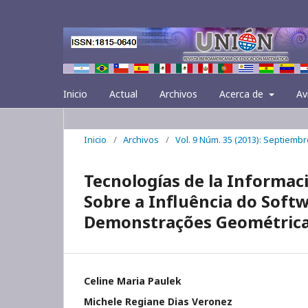
Inicio
Actual
Archivos
Acerca de
Av
Inicio
/
Archivos
/
Vol. 9 Núm. 35 (2013): Septiembr
Tecnologías de la Informac
Sobre a Influência do Soft
Demonstrações Geométric
Celine Maria Paulek
Michele Regiane Dias Veronez