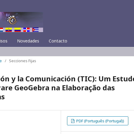
isos
Novedades
Contacto
e
/
Secciones Fijas
ión y la Comunicación (TIC): Um Estud
ware GeoGebra na Elaboração das
as
PDF (Português (Portugal))