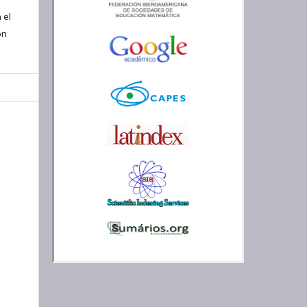
 el
ón