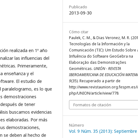
Publicado
2013-09-30
Cómo citar
Paulek, C. M., & Dias Veronez, M. R. (201
Tecnologías de la Información y la
ión realizada en 1º año
Comunicación (TIC): Um Estudo Sobre 
Influência do Software GeoGebra na
alizar las influencias del
Elaboração das Demonstrações
étricas. Primeramente,
Geométricas.
UNIÓN - REVISTA
a enseñanza y el
IBEROAMERICANA DE EDUCACIÓN MATEM
ftware. El estudio de
9
(35). Recuperado a partir de
http://www.revistaunion.org.fespm.es/
l paralelogramo, es lo que
php/UNION/article/view/778
las demostraciones
 después de tener
Formatos de citación
álisis buscamos evidencias
ones elaboradas. Por más
Número
 sus demostraciones,
Vol. 9 Núm. 35 (2013): Septiembre
on se deben al hecho de