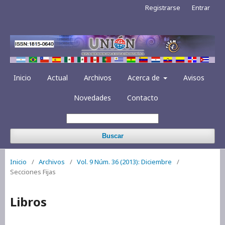
Registrarse
Entrar
Inicio
Actual
Archivos
Acerca de
Avisos
Novedades
Contacto
Buscar
Inicio
/
Archivos
/
Vol. 9 Núm. 36 (2013): Diciembre
/
Secciones Fijas
Libros