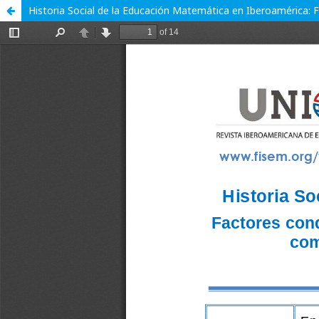
Historia Social de la Educación Matemática en Iberoamérica: 