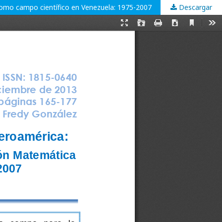
 como campo científico en Venezuela: 1975-2007
Descargar