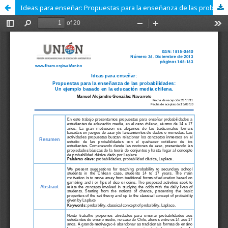
Ideas para enseñar: Propuestas para la enseñanza de las probabilidades: Un ejemplo basado en la educación media chilena