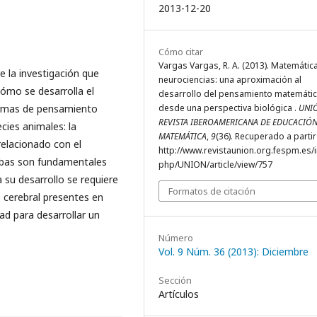
2013-12-20
Cómo citar
Vargas Vargas, R. A. (2013). Matemátic
re la investigación que
neurociencias: una aproximación al
cómo se desarrolla el
desarrollo del pensamiento matemáti
ormas de pensamiento
desde una perspectiva biológica .
UNIÓ
REVISTA IBEROAMERICANA DE EDUCACIÓ
ies animales: la
MATEMÁTICA
,
9
(36). Recuperado a partir
relacionado con el
http://www.revistaunion.org.fespm.es/
mbas son fundamentales
php/UNION/article/view/757
su desarrollo se requiere
Formatos de citación
o cerebral presentes en
d para desarrollar un
Número
Vol. 9 Núm. 36 (2013): Diciembre
Sección
Artículos