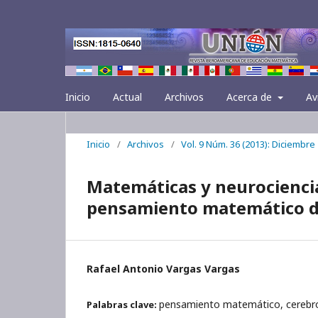
Inicio
Actual
Archivos
Acerca de
Av
Inicio
/
Archivos
/
Vol. 9 Núm. 36 (2013): Diciembre
Matemáticas y neurociencia
pensamiento matemático de
Rafael Antonio Vargas Vargas
pensamiento matemático, cerebro
Palabras clave: