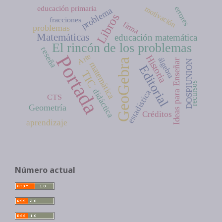
educación primaria
motivación
errores
problema
Libros
fracciones
firma
problemas
Matemáticas
educación matemática
El rincón de los problemas
reseña
Arte
Portada
Historia
álgebra
GeoGebra
Ideas para Enseñar
DOSPIUNION
matemática
Editorial
TIC
recursos
didáctica
estadística
CTS
Geometría
Créditos
aprendizaje
Número actual