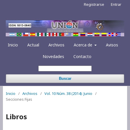
Registrarse
Entrar
Inicio
Actual
Archivos
Acerca de
Avisos
Novedades
Contacto
Buscar
Inicio
/
Archivos
/
Vol. 10 Núm. 38 (2014): Junio
/
Secciones Fijas
Libros