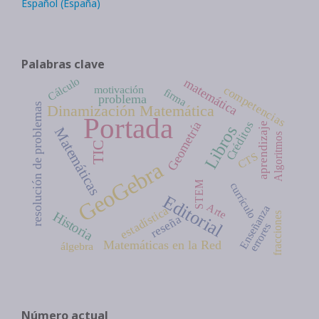
Español (España)
Palabras clave
Cálculo
matemática
motivación
competencias
firma
problema
resolución de problemas
Dinamización Matemática
Portada
Créditos
Geometría
aprendizaje
Libros
Matemáticas
Algoritmos
TIC
CTS
GeoGebra
STEM
currículo
Editorial
Arte
Enseñanza
estadística
Historia
fracciones
reseña
errores
Matemáticas en la Red
álgebra
Número actual