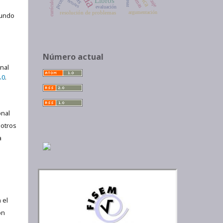
reseña
Libros
errores
currículo
evaluación
resolución de problemas
argumentación
gundo
Número actual
onal
.0
.
nal
 otros
a
 el
ón