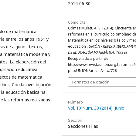
2014-06-30
Cómo citar
Gómez Mulett, A. S. (2014). Cincuenta 
ículo de matemática
reformas en el currículo colombiano d
ia entre los años 1951 y
Matemática en los niveles básico y me
isis de algunos textos,
educación .
UNIÓN - REVISTA IBEROAME
DE EDUCACIÓN MATEMÁTICA
,
10
(38).
e la matemática moderna y
Recuperado a partir de
untos. La elaboración del
http://www.revistaunion.org.fespm.es/
gislación educativa
php/UNION/article/view/728
 textos de matemática
Formatos de citación
fines. Con la investigación
 la educación básica ha
 las reformas realizadas
Número
Vol. 10 Núm. 38 (2014): Junio
Sección
Secciones Fijas