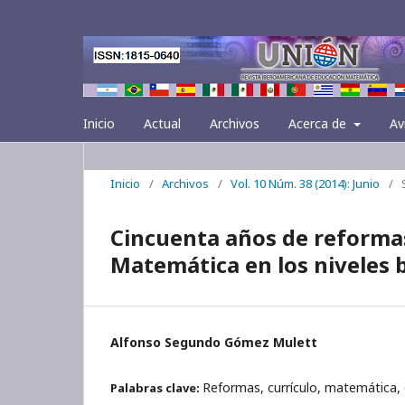
Inicio
Actual
Archivos
Acerca de
Av
Inicio
/
Archivos
/
Vol. 10 Núm. 38 (2014): Junio
/
Cincuenta años de reformas
Matemática en los niveles 
Alfonso Segundo Gómez Mulett
Reformas, currículo, matemática,
Palabras clave: