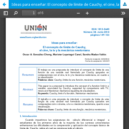
Ideas para enseñar: El concepto de límite de Cauchy, el cine, la tv y la mecánica newtoniana