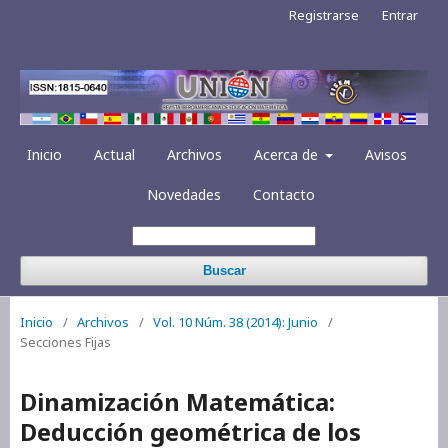
Registrarse
Entrar
Inicio
Actual
Archivos
Acerca de
Avisos
Novedades
Contacto
Buscar
Inicio
/
Archivos
/
Vol. 10 Núm. 38 (2014): Junio
/
Secciones Fijas
Dinamización Matemática:
Deducción geométrica de los