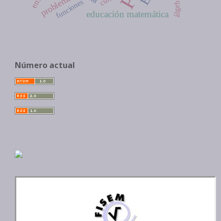
problemas
álgebra
funciones
educación matemática
Número actual