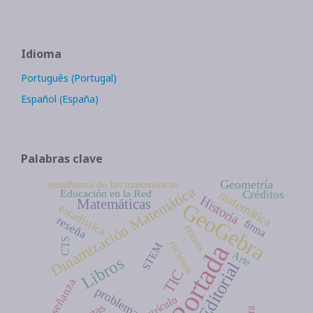
Idioma
Português (Portugal)
Español (España)
Palabras clave
Geometría
enseñanza de las matemáticas
Dinamización Matemática
Educación en la Red
matemática
Créditos
Historia
Matemáticas
GeoGebra
estadística
reseña
firma
errores
CTS
recursos
Portada
STEM
Arte
Libros
Editorial
TIC
enseñanza
problema
currículo