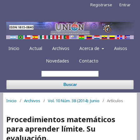
Registrarse
Entrar
Inicio
Actual
Archivos
Acerca de
Avisos
Novedades
Contacto
Buscar
Inicio
/
Archivos
/
Vol. 10 Núm. 38 (2014): Junio
/
Artículos
Procedimientos matemáticos
para aprender límite. Su
evaluación.