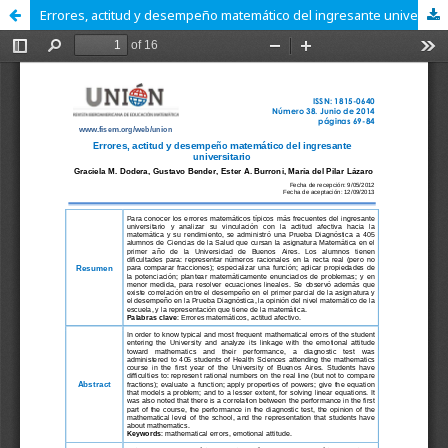
Errores, actitud y desempeño matemático del ingresante universitario