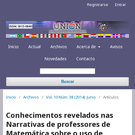
Registrarse
Entrar
Inicio
Actual
Archivos
Acerca de
Avisos
Novedades
Contacto
Buscar
Inicio
/
Archivos
/
Vol. 10 Núm. 38 (2014): Junio
/
Artículos
Conhecimentos revelados nas
Narrativas de professores de
Matemática sobre o uso de