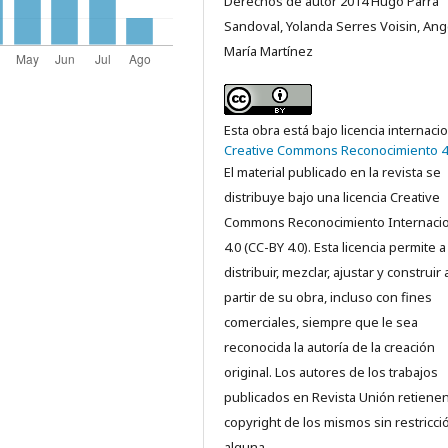
Derechos de autor 2014 Hugo Parra
Sandoval, Yolanda Serres Voisin, Ang
María Martínez
Esta obra está bajo licencia internaci
Creative Commons Reconocimiento 4
El material publicado en la revista se
distribuye bajo una licencia Creative
Commons Reconocimiento Internacio
4.0 (CC-BY 4.0). Esta licencia permite a
distribuir, mezclar, ajustar y construir 
partir de su obra, incluso con fines
comerciales, siempre que le sea
reconocida la autoría de la creación
original. Los autores de los trabajos
publicados en Revista Unión retienen
copyright de los mismos sin restricci
alguna.