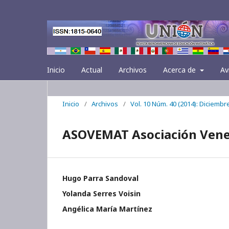
Inicio
Actual
Archivos
Acerca de
Av
Inicio
/
Archivos
/
Vol. 10 Núm. 40 (2014): Diciembr
ASOVEMAT Asociación Vene
Hugo Parra Sandoval
Yolanda Serres Voisin
Angélica María Martínez