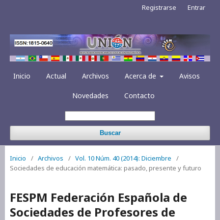
Registrarse
Entrar
Inicio
Actual
Archivos
Acerca de
Avisos
Novedades
Contacto
Buscar
Inicio
/
Archivos
/
Vol. 10 Núm. 40 (2014): Diciembre
/
Sociedades de educación matemática: pasado, presente y futuro
FESPM Federación Española de
Sociedades de Profesores de