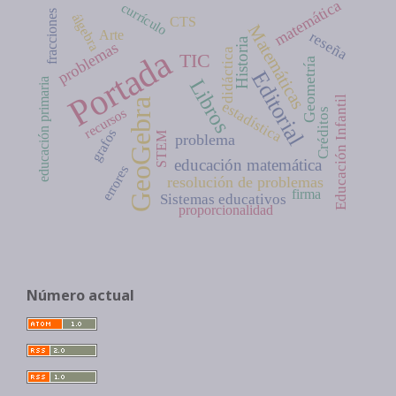
matemática
currículo
fracciones
álgebra
CTS
Matemáticas
Arte
reseña
Historia
problemas
Portada
didáctica
TIC
Geometría
Editorial
Libros
educación primaria
Educación Infantil
GeoGebra
estadística
recursos
Créditos
grafos
STEM
problema
educación matemática
errores
resolución de problemas
firma
Sistemas educativos
proporcionalidad
Número actual