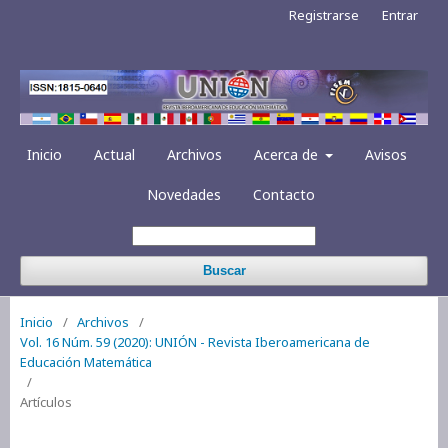
Registrarse
Entrar
Inicio
Actual
Archivos
Acerca de
Avisos
Novedades
Contacto
Buscar
Inicio
/
Archivos
/
Vol. 16 Núm. 59 (2020): UNIÓN - Revista Iberoamericana de
Educación Matemática
/
Artículos