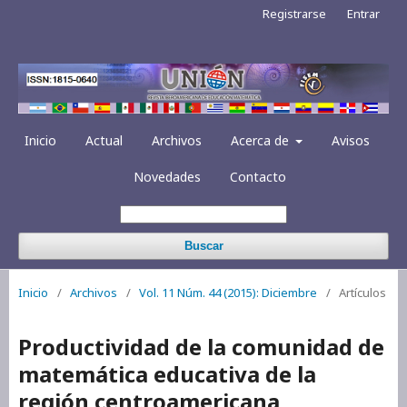
Registrarse
Entrar
Inicio
Actual
Archivos
Acerca de
Avisos
Novedades
Contacto
Buscar
Inicio
/
Archivos
/
Vol. 11 Núm. 44 (2015): Diciembre
/
Artículos
Productividad de la comunidad de
matemática educativa de la
región centroamericana