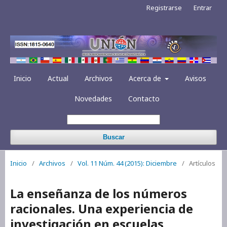
Registrarse
Entrar
Inicio
Actual
Archivos
Acerca de
Avisos
Novedades
Contacto
Buscar
Inicio
/
Archivos
/
Vol. 11 Núm. 44 (2015): Diciembre
/
Artículos
La enseñanza de los números
racionales. Una experiencia de
investigación en escuelas