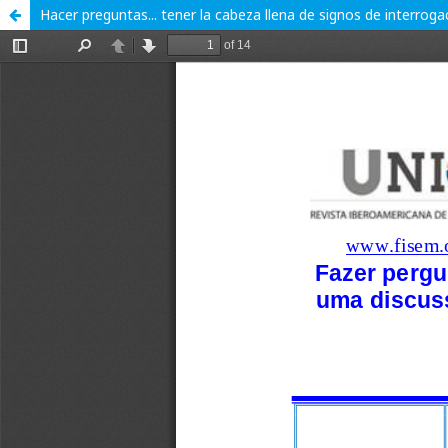
Hacer preguntas... tener la cabeza llena de signos de interr