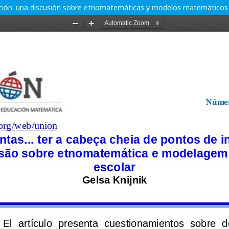
ogación: una discusión sobre etnomatemáticas y modelos matemáticos