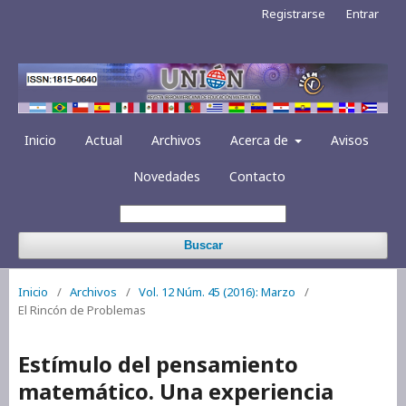
Registrarse
Entrar
Inicio
Actual
Archivos
Acerca de
Avisos
Novedades
Contacto
Buscar
Inicio
/
Archivos
/
Vol. 12 Núm. 45 (2016): Marzo
/
El Rincón de Problemas
Estímulo del pensamiento
matemático. Una experiencia