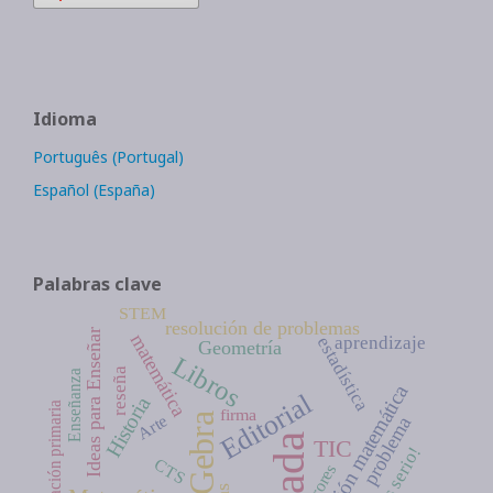
Idioma
Português (Portugal)
Español (España)
Palabras clave
STEM
resolución de problemas
Ideas para Enseñar
matemática
aprendizaje
estadística
Geometría
Libros
reseña
Enseñanza
educación matemática
Editorial
Historia
educación primaria
firma
GeoGebra
Arte
problema
TIC
CTS
errores