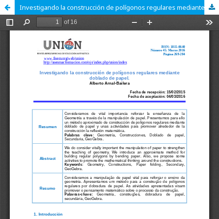
Investigando la construcción de polígonos regulares mediante doblado de pape