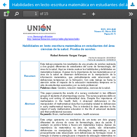
Habilidades en lecto-escritura matemática en estudiantes del área ciencias de la salud