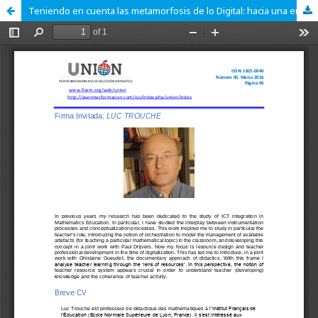
Teniendo en cuenta las metamorfosis de lo Digital: hacia una enfoque documental de la enseñanza