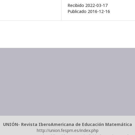
Recibido 2022-03-17
Publicado 2016-12-16
UNIÓN- Revista IberoAmericana de Educación Matemática
http://union.fespm.es/index.php