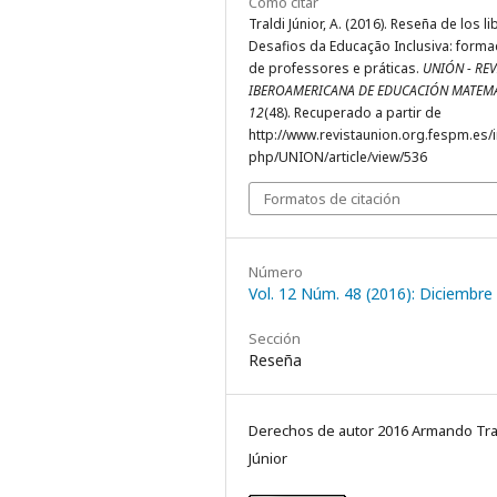
Cómo citar
Traldi Júnior, A. (2016). Reseña de los li
Desafios da Educação Inclusiva: form
de professores e práticas.
UNIÓN - REV
IBEROAMERICANA DE EDUCACIÓN MATEM
12
(48). Recuperado a partir de
http://www.revistaunion.org.fespm.es/
php/UNION/article/view/536
Formatos de citación
Número
Vol. 12 Núm. 48 (2016): Diciembre
Sección
Reseña
Derechos de autor 2016 Armando Tra
Júnior