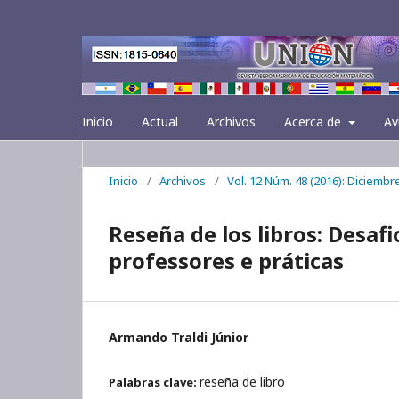
Inicio
Actual
Archivos
Acerca de
Av
Inicio
/
Archivos
/
Vol. 12 Núm. 48 (2016): Diciembr
Reseña de los libros: Desaf
professores e práticas
Armando Traldi Júnior
reseña de libro
Palabras clave: