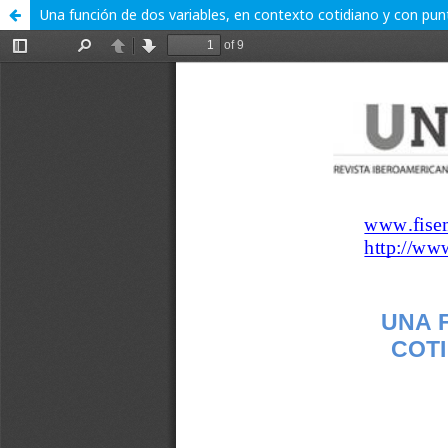
Una función de dos variables, en contexto cotidiano y con pun