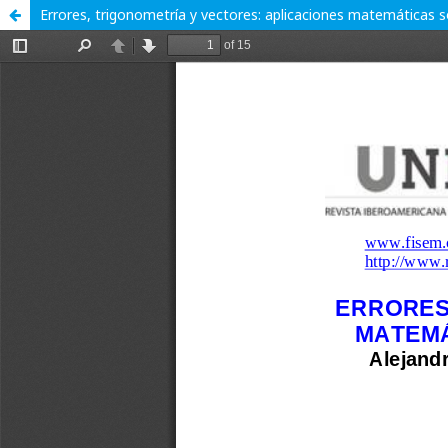
Errores, trigonometría y vectores: aplicaciones matemáticas 