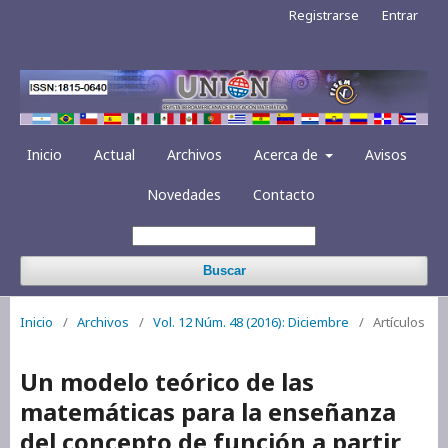
Registrarse
Entrar
Inicio
Actual
Archivos
Acerca de
Avisos
Novedades
Contacto
Buscar
Inicio
/
Archivos
/
Vol. 12 Núm. 48 (2016): Diciembre
/
Artículos
Un modelo teórico de las
matemáticas para la enseñanza
del concepto de función a partir