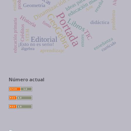
Dinamización Matemática
educación matemática
reseña
Geometría
Arte
Portada
problema
GeoGebra
Historia
Libros
educación primaria
firma
didáctica
Créditos
STEM
TIC
errores
Editorial
enseñanza
currículo
¡Esto no es serio!
álgebra
aprendizaje
Número actual