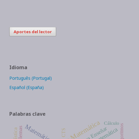
Aportes del lector
Idioma
Português (Portugal)
Español (España)
Palabras clave
Cálculo
Matemáticas
Algoritmos
Ideas para Enseñar
problemas
estadística
CTS