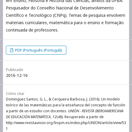
em Ensino, Filosofia e História das Ciências, ambos da UFBA.
Pesquisador do Conselho Nacional de Desenvolvimento
Científico e Tecnológico (CNPq). Temas de pesquisa envolvem
materiais curriculares, matemática para o ensino e formação
continuada de professores.
PDF (Português (Portugal))
Publicado
2016-12-16
Cómo citar
Dominguez Santos, G. L., & Cerqueira Barbosa, J. (2016). Un modelo
teórico de las matemáticas para la enseñanza del concepto de función
a partir de un estudio con docentes.
UNIÓN - REVISTA IBEROAMERICANA
DE EDUCACIÓN MATEMÁTICA
,
12
(48). Recuperado a partir de
http://www.revistaunion.org.fespm.es/index.php/UNION/article/view/53
1