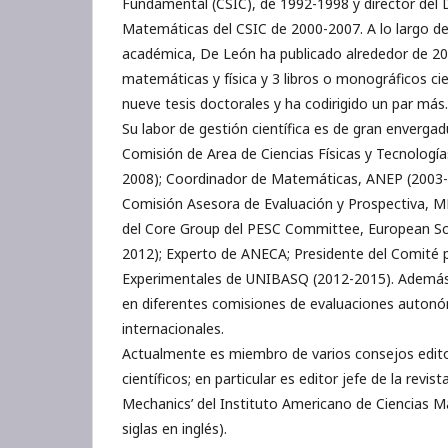
Fundamental (CSIC), de 1992-1998 y director de
Matemáticas del CSIC de 2000-2007. A lo largo de
académica, De León ha publicado alrededor de 200
matemáticas y física y 3 libros o monográficos cien
nueve tesis doctorales y ha codirigido un par más.
Su labor de gestión científica es de gran enverga
Comisión de Area de Ciencias Físicas y Tecnología
2008); Coordinador de Matemáticas, ANEP (2003-
Comisión Asesora de Evaluación y Prospectiva, 
del Core Group del PESC Committee, European Sc
2012); Experto de ANECA; Presidente del Comité p
Experimentales de UNIBASQ (2012-2015). Además, 
en diferentes comisiones de evaluaciones autonó
internacionales.
Actualmente es miembro de varios consejos edito
científicos; en particular es editor jefe de la revis
Mechanics’ del Instituto Americano de Ciencias 
siglas en inglés).