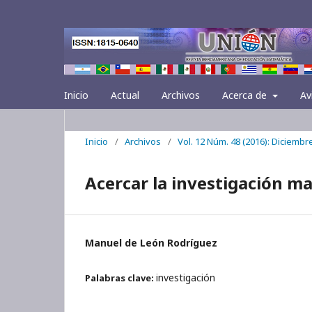
Inicio
Actual
Archivos
Acerca de
Av
Inicio
/
Archivos
/
Vol. 12 Núm. 48 (2016): Diciembr
Acercar la investigación ma
Manuel de León Rodríguez
investigación
Palabras clave: