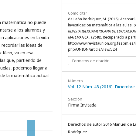
Cómo citar
de León Rodríguez, M. (2016). Acercar l
ón matemática no puede
investigación matemática a las aulas.
U
entarse a los alumnos y
REVISTA IBEROAMERICANA DE EDUCACIÓ
n aplicaciones en la vida
MATEMÁTICA
,
12
(48). Recuperado a part
http://www.revistaunion.org.fespm.es/
 recordar las ideas de
php/UNION/article/view/524
x Klein, va en esa
las que, partiendo de
Formatos de citación
uelas, podemos llegar a
s de la matemática actual.
Número
Vol. 12 Núm. 48 (2016): Diciembre
Sección
Firma Invitada
Derechos de autor 2016 Manuel de 
Rodríguez