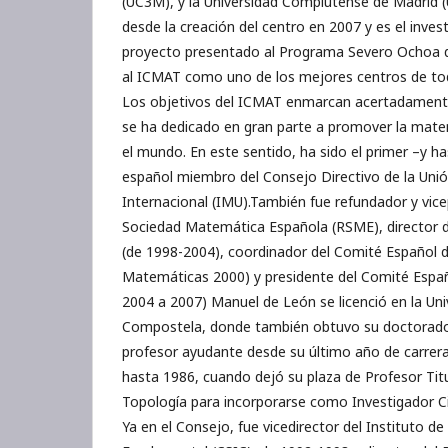
(UC3M), y la Universidad Complutense de Madrid 
desde la creación del centro en 2007 y es el invest
proyecto presentado al Programa Severo Ochoa q
al ICMAT como uno de los mejores centros de to
Los objetivos del ICMAT enmarcan acertadamente
se ha dedicado en gran parte a promover la mat
el mundo. En este sentido, ha sido el primer –y h
español miembro del Consejo Directivo de la Un
Internacional (IMU).También fue refundador y vice
Sociedad Matemática Española (RSME), director 
(de 1998-2004), coordinador del Comité Español d
Matemáticas 2000) y presidente del Comité Espa
2004 a 2007) Manuel de León se licenció en la Un
Compostela, donde también obtuvo su doctorado.
profesor ayudante desde su último año de carrer
hasta 1986, cuando dejó su plaza de Profesor Tit
Topología para incorporarse como Investigador Cie
Ya en el Consejo, fue vicedirector del Instituto d