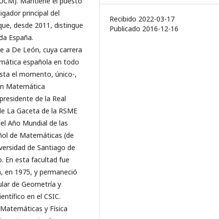
(UCM). Mantiene el puesto
igador principal del
Recibido 2022-03-17
ue, desde 2011, distingue
Publicado 2016-12-16
da España.
 a De León, cuya carrera
emática española en todo
asta el momento, único-,
ión Matemática
presidente de la Real
de La Gaceta de la RSME
el Año Mundial de las
ñol de Matemáticas (de
iversidad de Santiago de
 En esta facultad fue
a, en 1975, y permaneció
ular de Geometría y
ntífico en el CSIC.
e Matemáticas y Física