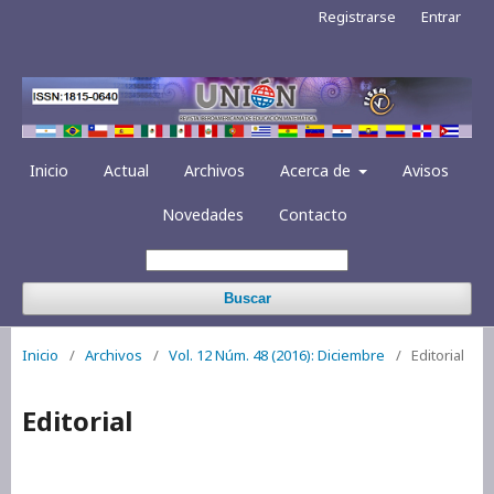
Registrarse
Entrar
Inicio
Actual
Archivos
Acerca de
Avisos
Novedades
Contacto
Buscar
Inicio
/
Archivos
/
Vol. 12 Núm. 48 (2016): Diciembre
/
Editorial
Editorial