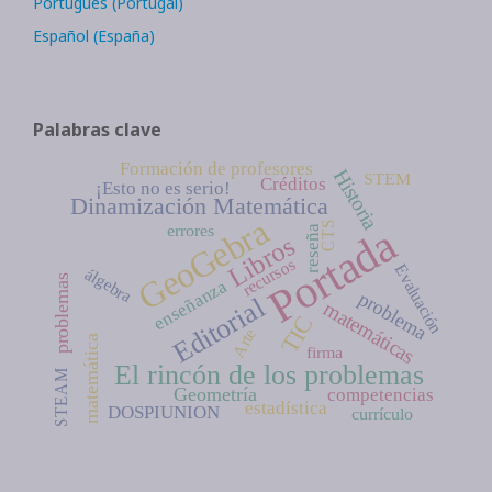
Português (Portugal)
Español (España)
Palabras clave
Formación de profesores
Historia
STEM
Créditos
¡Esto no es serio!
Dinamización Matemática
GeoGebra
CTS
Portada
errores
reseña
Libros
recursos
Evaluación
álgebra
problemas
enseñanza
problema
Editorial
matemáticas
TIC
Arte
matemática
firma
El rincón de los problemas
STEAM
Geometría
competencias
estadística
DOSPIUNION
currículo