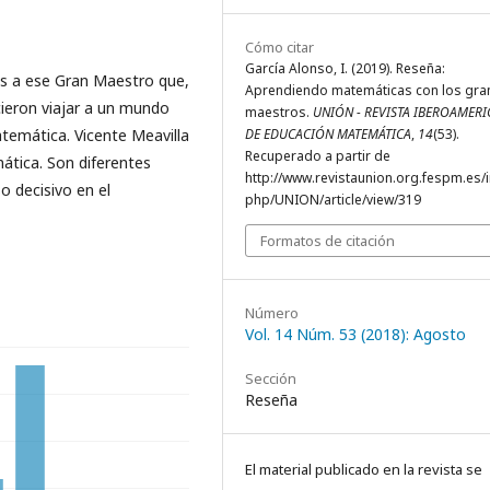
Cómo citar
García Alonso, I. (2019). Reseña:
s a ese Gran Maestro que,
Aprendiendo matemáticas con los gr
cieron viajar a un mundo
maestros.
UNIÓN - REVISTA IBEROAMER
atemática. Vicente Meavilla
DE EDUCACIÓN MATEMÁTICA
,
14
(53).
Recuperado a partir de
tica. Son diferentes
http://www.revistaunion.org.fespm.es/
 decisivo en el
php/UNION/article/view/319
Formatos de citación
Número
Vol. 14 Núm. 53 (2018): Agosto
Sección
Reseña
El material publicado en la revista se