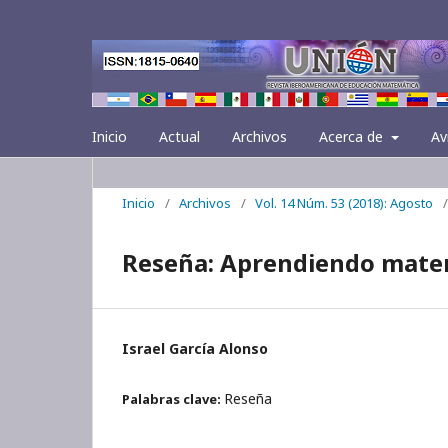
Inicio
Actual
Archivos
Acerca de
Av
Inicio
/
Archivos
/
Vol. 14 Núm. 53 (2018): Agosto
/
Reseña: Aprendiendo matem
Israel García Alonso
Reseña
Palabras clave: