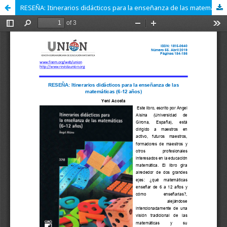
RESEÑA: Itinerarios didácticos para la enseñanza de las matemáticas (6-12 años)