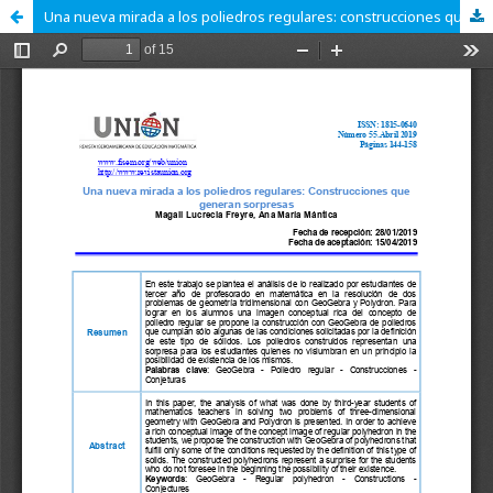
Una nueva mirada a los poliedros regulares: construcciones que generan sorpresas