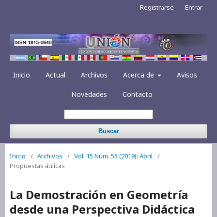
Registrarse
Entrar
Inicio
Actual
Archivos
Acerca de
Avisos
Novedades
Contacto
Buscar
Inicio
/
Archivos
/
Vol. 15 Núm. 55 (2019): Abril
/
Propuestas áulicas
La Demostración en Geometría
desde una Perspectiva Didáctica