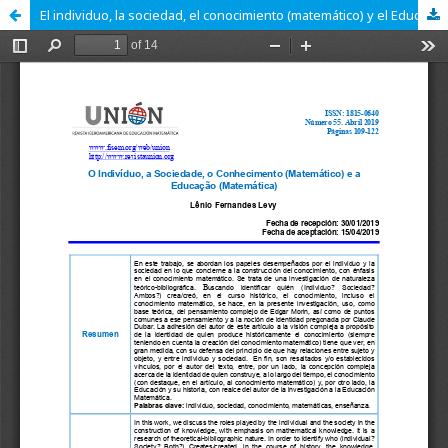
El individuo, la sociedad, el conocimiento (matemático) y el Educación (Matemáticas)