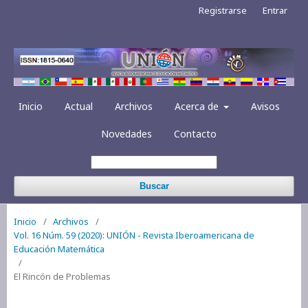
Registrarse
Entrar
Inicio
Actual
Archivos
Acerca de
Avisos
Novedades
Contacto
Buscar
Inicio
/
Archivos
/
Vol. 16 Núm. 59 (2020): UNIÓN - Revista Iberoamericana de
Educación Matemática
/
El Rincón de Problemas