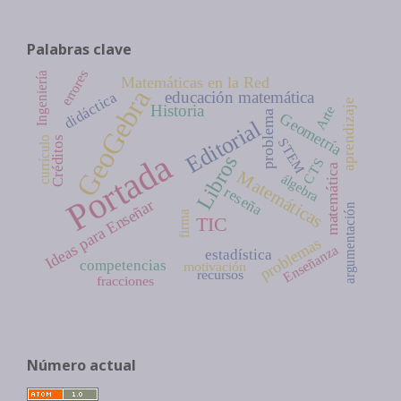
Palabras clave
errores
Ingeniería
Matemáticas en la Red
GeoGebra
educación matemática
didáctica
aprendizaje
Historia
Arte
problema
Geometría
Editorial
Créditos
currículo
STEM
Portada
Libros
CTS
matemática
Matemáticas
álgebra
reseña
Ideas para Enseñar
argumentación
firma
TIC
problemas
Enseñanza
estadística
competencias
motivación
recursos
fracciones
Número actual