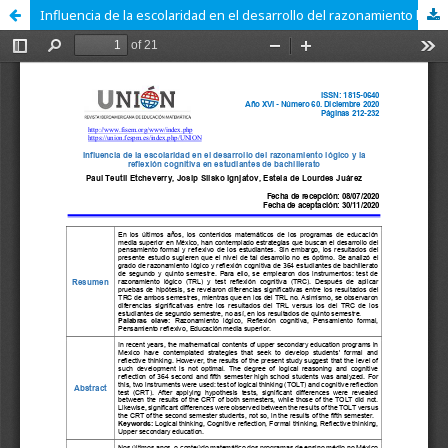
Influencia de la escolaridad en el desarrollo del razonamiento lógico y la reflexión cognitiva en estudiantes de bachillerato