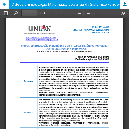
Vídeos em Educação Matemática sob a luz da Sistêmico Funcional – Análise do Discurso Multimodal