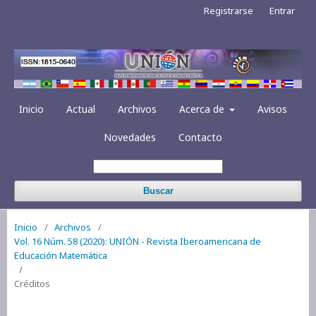
Registrarse
Entrar
Inicio
Actual
Archivos
Acerca de
Avisos
Novedades
Contacto
Buscar
Inicio
/
Archivos
/
Vol. 16 Núm. 58 (2020): UNIÓN - Revista Iberoamericana de
Educación Matemática
/
Créditos