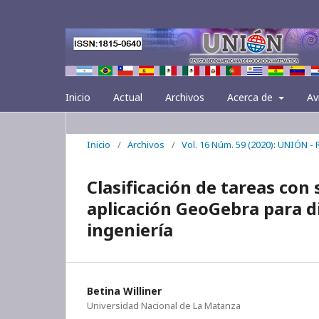
Inicio
Actual
Archivos
Acerca de
Av
Inicio
/
Archivos
/
Vol. 16 Núm. 59 (2020): UNIÓN -
Clasificación de tareas con
aplicación GeoGebra para di
ingeniería
Betina Williner
Universidad Nacional de La Matanza