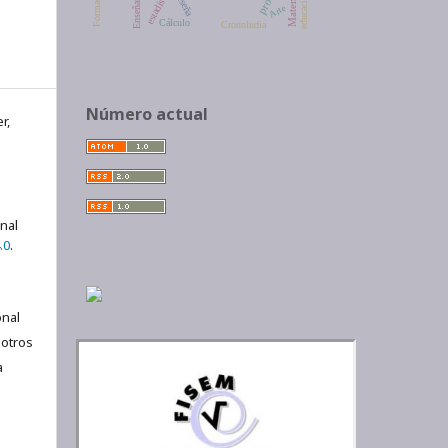
estadística
Enseñanza
reseña
Arte
Cálculo
Cronoludia
Número actual
r,
onal
.0
.
nal
 otros
a