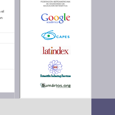
 el
ón